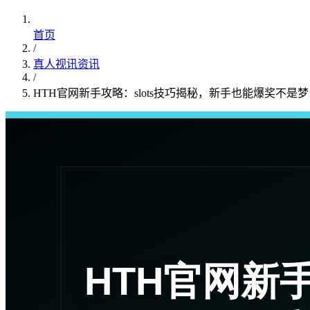
首页
/
真人视讯资讯
/
HTH官网新手攻略：slots技巧揭秘，新手也能爆奖不是梦