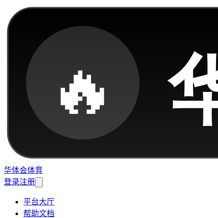
华体会体育
登录
注册
平台大厅
帮助文档