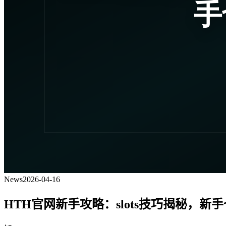
News
2026-04-16
HTH官网新手攻略：slots技巧揭秘，新