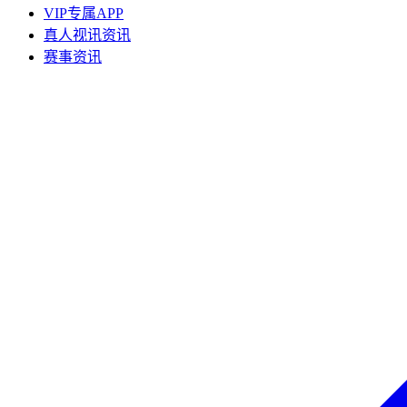
VIP专属APP
真人视讯资讯
赛事资讯