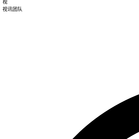
视
视讯团队