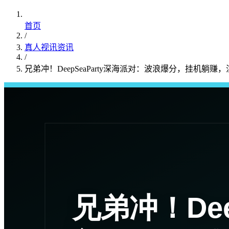
首页
/
真人视讯资讯
/
兄弟冲！DeepSeaParty深海派对：波浪爆分，挂机躺