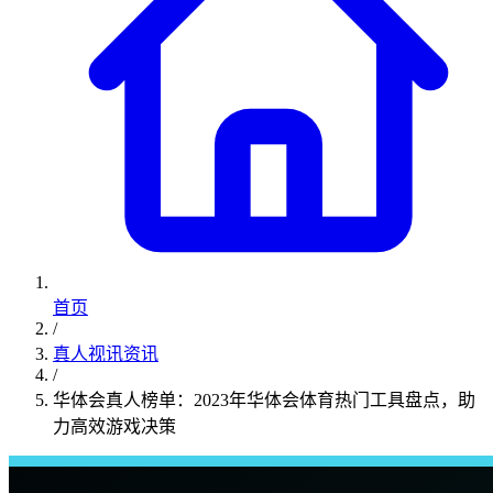
首页
/
真人视讯资讯
/
华体会真人榜单：2023年华体会体育热门工具盘点，助
力高效游戏决策