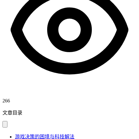
266
文章目录
游戏决策的困境与科技解法