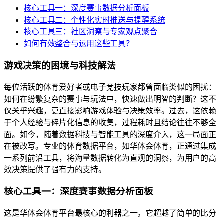
核心工具一：深度赛事数据分析面板
核心工具二：个性化实时推送与提醒系统
核心工具三：社区洞察与专家观点聚合
如何有效整合与运用这些工具？
游戏决策的困境与科技解法
每位活跃的体育爱好者或电子竞技玩家都曾面临类似的困扰：
如何在纷繁复杂的赛事与玩法中，快速做出明智的判断？这不
仅关乎兴趣，更直接影响游戏体验与决策效率。过去，这依赖
于个人经验与碎片化信息的收集，过程耗时且结论往往不够全
面。如今，随着数据科技与智能工具的深度介入，这一局面正
在被改写。专业的体育数据平台，如华体会体育，正通过集成
一系列前沿工具，将海量数据转化为直观的洞察，为用户的高
效决策提供了强有力的支持。
核心工具一：深度赛事数据分析面板
这是华体会体育平台最核心的利器之一。它超越了简单的比分