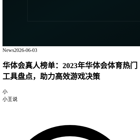
News
2026-06-03
华体会真人榜单：2023年华体会体育热门
工具盘点，助力高效游戏决策
小
小王说