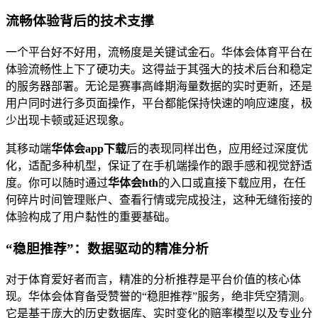
流畅体验背后的技术支撑
一个平台好不好用，流畅度是关键试金石。华体会体育平台在
体验流畅性上下了硬功夫。这得益于其强大的技术后台和稳定
的服务器部署。无论是赛事高峰期海量数据的实时更新，还是
用户同时进行多页面操作，平台都能保持快速的响应速度，极
少出现卡顿或延迟现象。
其移动端
华体会app下载
后的表现同样出色，应用经过深度优
化，适配多种机型，保证了在手机端操作的跟手感和视觉舒适
度。你可以随时通过
华体会hth
的入口或直接下载应用，在任
何碎片时间管理账户、查看行情或完成投注，这种无缝衔接的
体验构成了用户黏性的重要基础。
“稳胆推荐”：数据驱动的精准分析
对于体育爱好者而言，精准的分析推荐是平台价值的核心体
现。华体会体育备受赞誉的“稳胆推荐”服务，绝非凭空猜测。
它是基于庞大的历史数据库、实时变化的赔率模型以及专业分