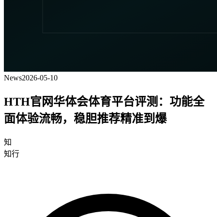
News
2026-05-10
HTH官网华体会体育平台评测：功能全
面体验流畅，稳胆推荐精准到爆
知
知行