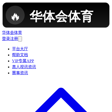
华体会体育
登录
注册
平台大厅
帮助文档
VIP专属APP
真人视讯资讯
赛事资讯