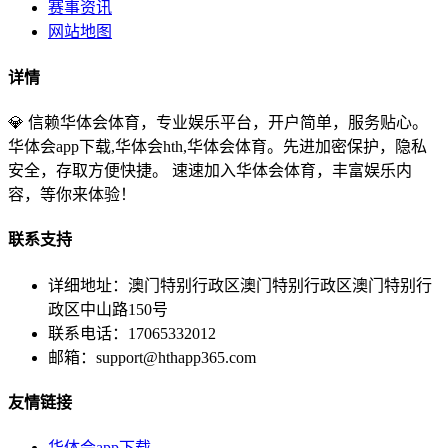
赛事资讯
网站地图
详情
💎 信赖华体会体育，专业娱乐平台，开户简单，服务贴心。
华体会app下载,华体会hth,华体会体育。先进加密保护，隐私
安全，存取方便快捷。 速速加入华体会体育，丰富娱乐内
容，等你来体验！
联系支持
详细地址：澳门特别行政区澳门特别行政区澳门特别行
政区中山路150号
联系电话：17065332012
邮箱：
support@hthapp365.com
友情链接
华体会app下载