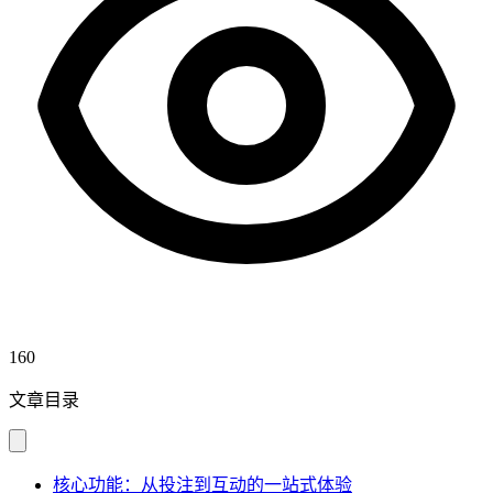
160
文章目录
核心功能：从投注到互动的一站式体验