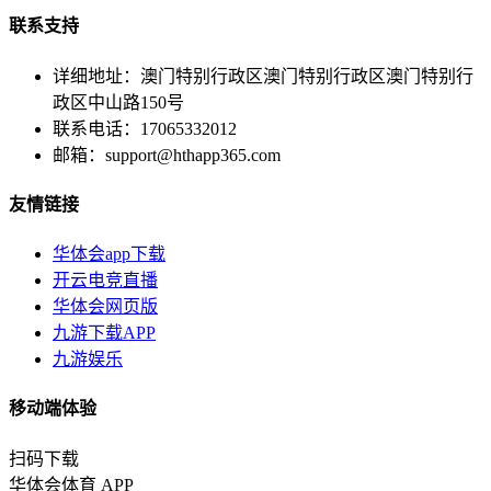
联系支持
详细地址：澳门特别行政区澳门特别行政区澳门特别行
政区中山路150号
联系电话：17065332012
邮箱：
support@hthapp365.com
友情链接
华体会app下载
开云电竞直播
华体会网页版
九游下载APP
九游娱乐
移动端体验
扫码下载
华体会体育 APP