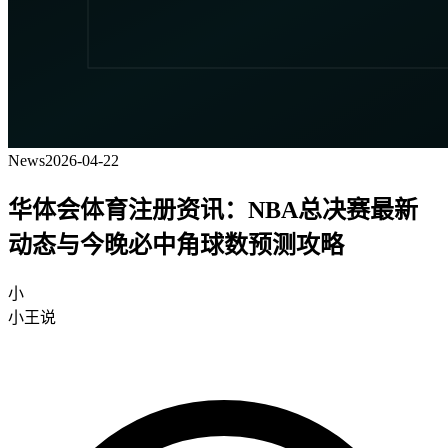
News
2026-04-22
华体会体育注册资讯：NBA总决赛最新
动态与今晚必中角球数预测攻略
小
小王说