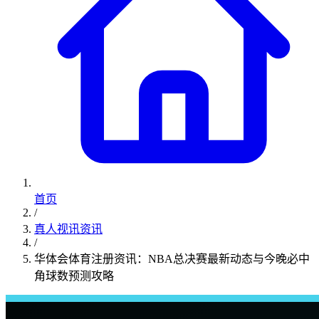
首页
/
真人视讯资讯
/
华体会体育注册资讯：NBA总决赛最新动态与今晚必中
角球数预测攻略