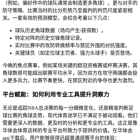
（例如，偏好传中的球队通常会制造更多角球），更与对手的
防守策略、比赛当时的比分形势乃至裁判的判罚尺度紧密相
关。一套有效的预测模型，会综合考量以下几点：
球队历史角球数据（场均产生/获得数）。
特定对阵的历史交锋角球记录。
实时比赛中的攻防转换频率与禁区外围的对抗强度。
关键球员（如定位球主罚者、强力头球手）是否登场。
今晚的焦点赛事，例如某场关键的欧冠资格赛或杯赛决赛，其
角球数很可能超出联赛平均水平，因为双方在攻守两端都会投
入更多兵力，比赛节奏更快，在禁区附近的争夺也更为激烈。
平台赋能：如何利用专业工具提升洞察力
无论是追踪NBA总决赛的每一分细微变化，还是精准判断足
球比赛的角球走势，现代体育迷早已不满足于被动观看。他们
需要更深入的数据、更及时的分析和更专业的工具。这正是像
华体会体育这样的专业平台所致力于提供的价值。在华体会
app下载后，用户能够获得远超普通观赛平台的体验：