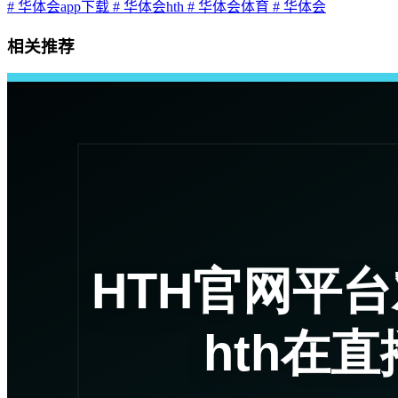
# 华体会app下载
# 华体会hth
# 华体会体育
# 华体会
相关推荐