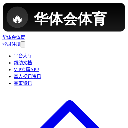
华体会体育
登录
注册
平台大厅
帮助文档
VIP专属APP
真人视讯资讯
赛事资讯