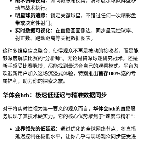
战术俯瞰视角：
如同教练席视角，清晰展示球队阵型移
动与战术执行。
明星球员追踪：
锁定关键球星，不错过任何一次精彩盘
带或决定性射门。
实时数据可视化：
在直播画面侧边，同步呈现控球率、
射正数、跑动距离等关键数据图表。
这种多维度信息整合，使得观众不再是被动的接收者，而是能
够深度解读比赛的“分析师”。无论是资深球迷研究战术，还是
新手感受比赛脉搏，都能找到最适合自己的观看模式。平台为
欢迎新用户加入这场沉浸式体验，特别推出
首存100%送
的专
属福利，助力你的探索之旅。
华体会hth：极速低延迟与精准数据同步
对于将实时性视为第一要义的观众而言，
华体会hth
的直播服
务展现了其技术硬实力。它的核心优势聚焦于“速度与精准”：
业界领先的低延迟：
通过优化的全球网络节点，将直播
延迟控制在极低水平，让你几乎与现场观众同步感受进