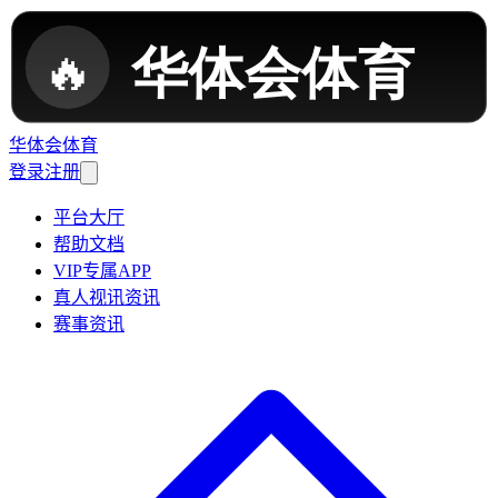
华体会体育
登录
注册
平台大厅
帮助文档
VIP专属APP
真人视讯资讯
赛事资讯