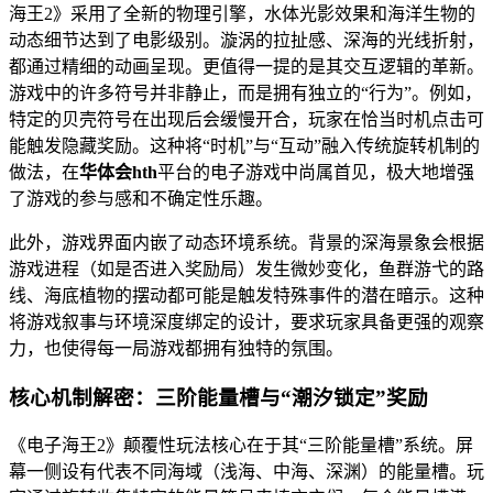
海王2》采用了全新的物理引擎，水体光影效果和海洋生物的
动态细节达到了电影级别。漩涡的拉扯感、深海的光线折射，
都通过精细的动画呈现。更值得一提的是其交互逻辑的革新。
游戏中的许多符号并非静止，而是拥有独立的“行为”。例如，
特定的贝壳符号在出现后会缓慢开合，玩家在恰当时机点击可
能触发隐藏奖励。这种将“时机”与“互动”融入传统旋转机制的
做法，在
华体会hth
平台的电子游戏中尚属首见，极大地增强
了游戏的参与感和不确定性乐趣。
此外，游戏界面内嵌了动态环境系统。背景的深海景象会根据
游戏进程（如是否进入奖励局）发生微妙变化，鱼群游弋的路
线、海底植物的摆动都可能是触发特殊事件的潜在暗示。这种
将游戏叙事与环境深度绑定的设计，要求玩家具备更强的观察
力，也使得每一局游戏都拥有独特的氛围。
核心机制解密：三阶能量槽与“潮汐锁定”奖励
《电子海王2》颠覆性玩法核心在于其“三阶能量槽”系统。屏
幕一侧设有代表不同海域（浅海、中海、深渊）的能量槽。玩