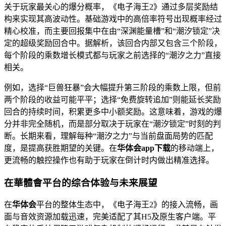
关于玩家最关心的爆分概率，《电子海王2》通过多层奖励结
构来实现其高波动性。基础游戏中的高倍率符号出现概率经过
精心校准，而主要回报集中在由“深渊能量槽”和“潮汐锁定”决
定的超级奖励回合中。据解析，该回合内部又包含三个阶段，
每个阶段的乘数增长模式都与玩家之前选择的“潮汐之力”直接
相关。
例如，选择“巨兽狂暴”会大幅提升第三阶段的乘数上限，但前
两个阶段的收益可能平平；选择“免费旋转追加”则能延长奖励
回合的持续时间，积累更多中小额奖励。这意味着，游戏的爆
分并非完全随机，而是部分取决于玩家在“潮汐锁定”时刻的判
断。长期来看，理解每种“潮汐之力”与当前盘面局势的匹配
度，是提高获胜期望的关键。在
华体会app下载
的移动端上，
更流畅的触控操作也有助于玩家在倒计时内做出精准选择。
在華體會平台的综合体验与未来展望
在
华体会
平台的整体生态中，《电子海王2》的接入流畅，画
面与音效资源加载迅速，完美适配了其H5及原生客户端。平