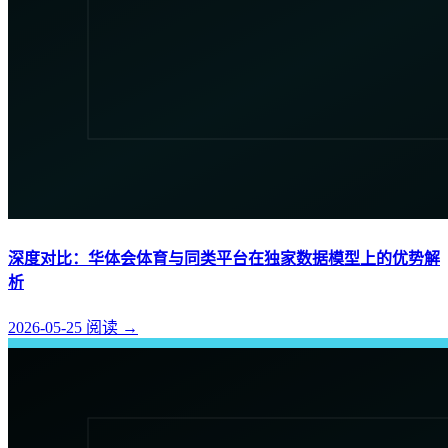
深度对比：华体会体育与同类平台在独家数据模型上的优势解
析
2026-05-25
阅读
→