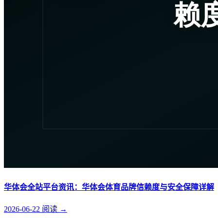
华体会全站平台资讯：华体会体育品牌信赖度与安全保障详解
2026-06-22
阅读
→