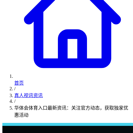
首页
/
真人视讯资讯
/
华体会体育入口最新资讯：关注官方动态，获取独家优
惠活动