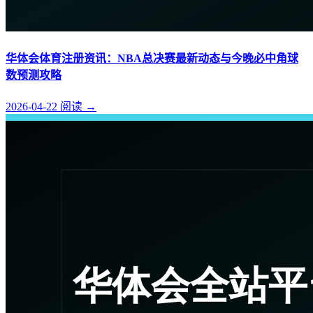
华体会体育注册资讯：NBA总决赛最新动态与今晚必中角球
数预测攻略
2026-04-22
阅读
→