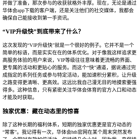
并做了准备，那次参与的收获就格外丰厚。现在，无论是通过
华体会app下载的客户端，还是关注他们的社交媒体，我都会
确保自己能接收到第一手资讯。
“VIP升级快”到底带来了什么？
这次发现的“VIP升级快”就是一个很好的例子。它并不是一个
简单的标语，而是实实在在的体系优化。对于像我这样追求更
高服务体验的用户来说，VIP等级往往意味着更流畅的界面、
更专属的活动和更贴心的服务。而这个“快”通道，据说通过完
成指定的系列任务或参与特定活动，能加速积分累积，让升级
之路变得更清晰、更高效。这远比我自己漫无目的地摸索要强
得多。这种信息，只有紧密关注华体会体育的官方入口和动态
才能及时获取。
独家优惠：藏在动态里的惊喜
除了这种长期的福利体系，短期的独家优惠更是官方动态的
“常客”。我记得有一次，华体会hth官网在某个周末突然发布