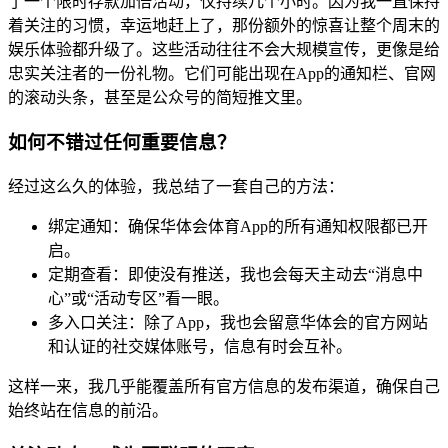
了一个限时存款加倍活动，仅持续几个小时。因为我一直保持
着关注的习惯，幸运地赶上了，那份额外的惊喜让整个周末的
娱乐体验都升级了。这些活动往往不会大规模宣传，更像是给
忠实关注者的一份礼物。它们可能出现在App的通知栏、官网
的滚动头条，甚至是公众号的简短推文里。
如何不错过任何重要信息？
经过这么久的体验，我总结了一套自己的方法：
绑定通知：确保华体会体育App的所有通知权限都已开
启。
定期查看：即使没有推送，我也会每天主动去“消息中
心”或“活动专区”看一眼。
多入口关注：除了App，我也会留意华体会的官方网站
和认证的社交媒体账号，信息有时会互补。
这样一来，我几乎能覆盖所有官方信息的发布渠道，确保自己
始终站在信息的前沿。