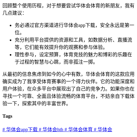
回顾整个使用历程，对于想要尝试华体会体育的新朋友，我有
几点建议：
务必通过官方渠道进行华体会app下载，安全永远是第一
位。
充分利用平台提供的资源和工具，如数据分析、直播流
等，它们能有效提升你的观赛和参与体验。
理性参与，设定预算，体育竞技的魅力和博彩的乐趣在
于过程的智慧与心跳，而非孤注一掷。
从最初的信息焦虑到如今的心中有数，华体会体育的这款应用
确实成为了我享受体育赛事的一个得力伙伴。它的功能深度和
用户体验，在众多平台中展现出了自己的竞争力。如果你也在
寻找一个可靠、全面且体验流畅的体育平台，不妨亲自下载体
验一下，探索其中的丰富世界。
Tags
# 华体会app下载
# 华体会hth
# 华体会体育
# 华体会