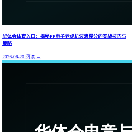
华体会体育入口：揭秘PP电子老虎机波浪爆分的实战技巧与
策略
2026-06-20
阅读
→