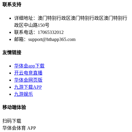
联系支持
详细地址：澳门特别行政区澳门特别行政区澳门特别行
政区中山路150号
联系电话：17065332012
邮箱：
support@hthapp365.com
友情链接
华体会app下载
开云电竞直播
华体会网页版
九游下载APP
九游娱乐
移动端体验
扫码下载
华体会体育 APP