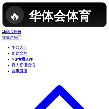
华体会体育
登录
注册
平台大厅
帮助文档
VIP专属APP
真人视讯资讯
赛事资讯