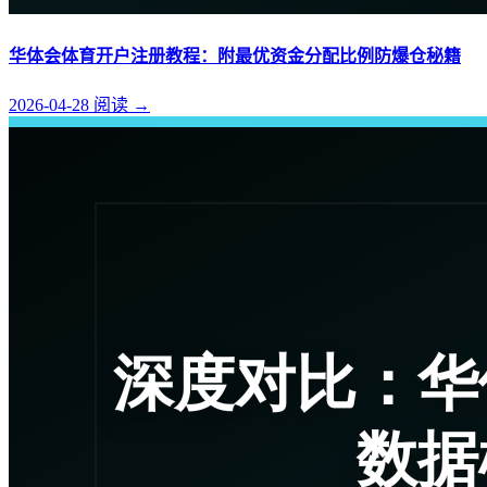
华体会体育开户注册教程：附最优资金分配比例防爆仓秘籍
2026-04-28
阅读
→