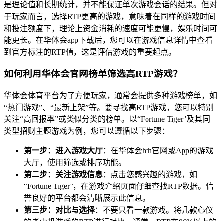
是理论值和长期统计，并不能保证单次游戏会话的结果。但对
于玩家而言，选择RTP更高的游戏，意味着在同样的游戏时间
和投注额度下，理论上资金消耗的速度可能更慢，娱乐时间可
能更长。在华体会app下载后，您可以在游戏信息详情中查看
到官方标注的RTP值，这是评估游戏的重要起点。
如何利用华体会官网榜单筛选高RTP游戏？
华体会体育平台为了方便玩家，通常会提供多种游戏榜单，如
“热门游戏”、“最新上架”等。要寻找高RTP游戏，您可以特别
关注“高回报率”或类似分类的榜单。以“Fortune Tiger”及其同
类型招财主题游戏为例，您可以遵循以下步骤：
第一步：进入游戏大厅
：在华体会hth官网或App的游戏
大厅，使用筛选或排序功能。
第二步：关注游戏信息
：点击您感兴趣的游戏，如
“Fortune Tiger”，在游戏介绍页面仔细查找RTP数据。信
誉良好的平台都会清晰展示此信息。
第三步：对比与选择
：不要只看一款游戏。将几款心仪