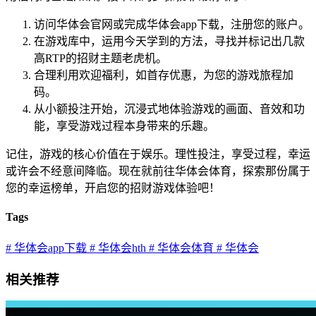
访问华体会官网或完成华体会app下载，注册您的账户。
在游戏库中，运用今天学到的方法，寻找并标记出几款
高RTP的招财主题老虎机。
合理利用欢迎福利，如首存优惠，为您的游戏旅程加
码。
从小额投注开始，沉浸式地体验游戏的画面、音效和功
能，享受游戏过程本身带来的乐趣。
记住，游戏的核心价值在于娱乐。理性投注，享受过程，幸运
或许会不经意间降临。现在就前往华体会体育，探索那份属于
您的幸运榜单，开启您的招财游戏体验吧！
Tags
# 华体会app下载
# 华体会hth
# 华体会体育
# 华体会
相关推荐