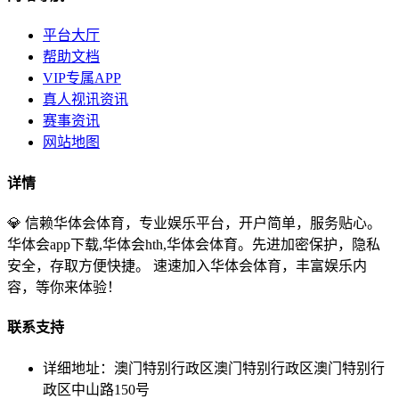
平台大厅
帮助文档
VIP专属APP
真人视讯资讯
赛事资讯
网站地图
详情
💎 信赖华体会体育，专业娱乐平台，开户简单，服务贴心。
华体会app下载,华体会hth,华体会体育。先进加密保护，隐私
安全，存取方便快捷。 速速加入华体会体育，丰富娱乐内
容，等你来体验！
联系支持
详细地址：澳门特别行政区澳门特别行政区澳门特别行
政区中山路150号