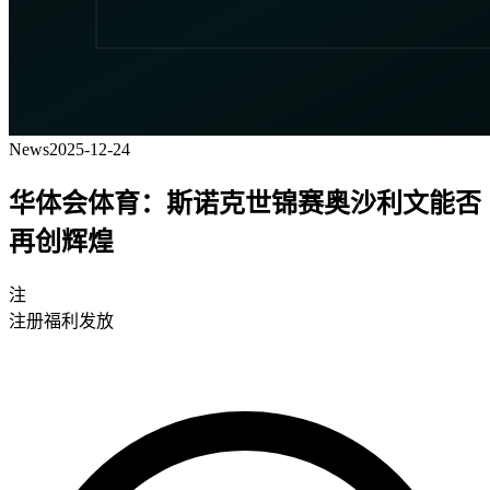
News
2025-12-24
华体会体育：斯诺克世锦赛奥沙利文能否
再创辉煌
注
注册福利发放