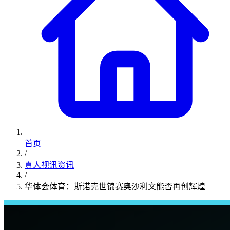
首页
/
真人视讯资讯
/
华体会体育：斯诺克世锦赛奥沙利文能否再创辉煌