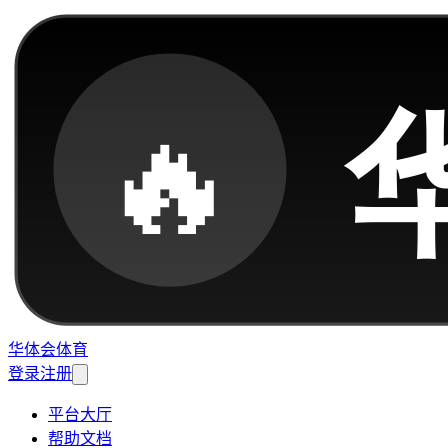
华体会体育
登录
注册
平台大厅
帮助文档