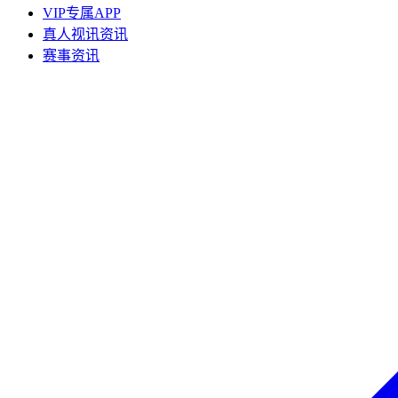
VIP专属APP
真人视讯资讯
赛事资讯