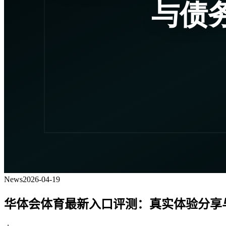
News
2026-04-19
华体会体育最新入口评测：真实体验分享