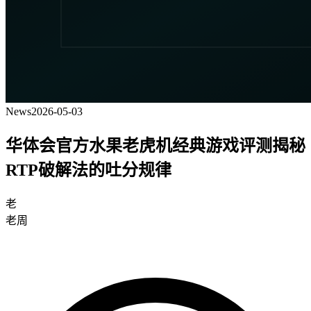
News
2026-05-03
华体会官方水果老虎机经典游戏评测揭秘
RTP破解法的吐分规律
老
老周