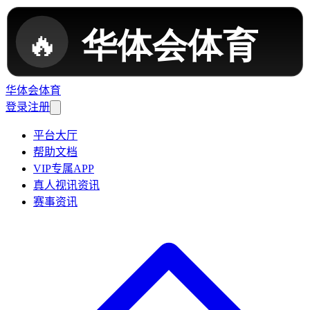
华体会体育
登录
注册
平台大厅
帮助文档
VIP专属APP
真人视讯资讯
赛事资讯