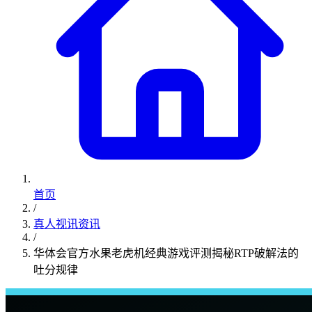
首页
/
真人视讯资讯
/
华体会官方水果老虎机经典游戏评测揭秘RTP破解法的
吐分规律