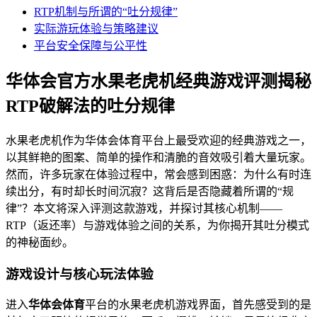
RTP机制与所谓的“吐分规律”
实际游玩体验与策略建议
平台安全保障与公平性
华体会官方水果老虎机经典游戏评测揭秘
RTP破解法的吐分规律
水果老虎机作为华体会体育平台上最受欢迎的经典游戏之一，
以其鲜艳的图案、简单的操作和清脆的音效吸引着大量玩家。
然而，许多玩家在体验过程中，常会感到困惑：为什么有时连
续出分，有时却长时间沉寂？这背后是否隐藏着所谓的“规
律”？本文将深入评测这款游戏，并探讨其核心机制——
RTP（返还率）与游戏体验之间的关系，为你揭开其吐分模式
的神秘面纱。
游戏设计与核心玩法体验
进入
华体会体育
平台的水果老虎机游戏界面，首先感受到的是