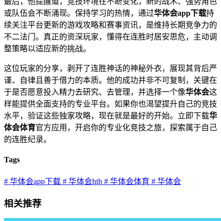
最后，他提醒道，竞技环境在不断变化，新的战术、强势角色
或队伍会不断涌现。保持学习的热情，通过
华体会app下载
持
续关注平台更新的游戏攻略和赛事资讯，是维持长期竞争力的
不二法门。真正的资深玩家，懂得在连胜时居安思危，主动调
整策略以适应新的挑战。
这位玩家的分享，剥开了连胜神话的神秘外衣，展现其背后严
谨、自律且善于借力的本质。他的成功并非不可复制，关键在
于是否愿意投入精力去研究、去管理，并选择一个像
华体会
这
样能提供全面支持的专业平台。如果你也渴望提升自己的竞技
水平，验证这些独家攻略，现在就是最好的开始。立即下载
华
体会体育
官方应用，开启你的专业化竞技之旅，探索属于自己
的连胜纪录。
Tags
# 华体会app下载
# 华体会hth
# 华体会体育
# 华体会
相关推荐