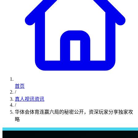
首页
/
真人视讯资讯
/
华体会体育连赢六局的秘密公开，资深玩家分享独家攻
略