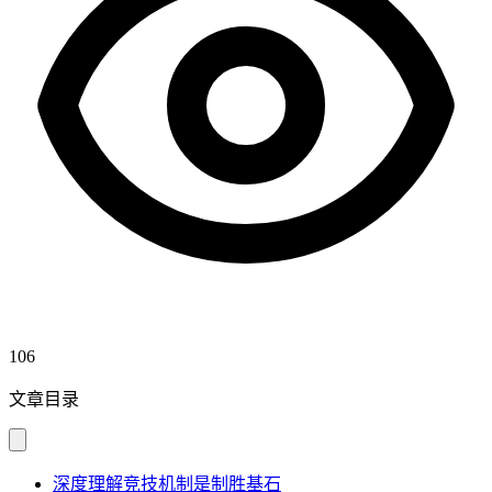
106
文章目录
深度理解竞技机制是制胜基石