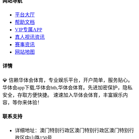
网站导航
平台大厅
帮助文档
VIP专属APP
真人视讯资讯
赛事资讯
网站地图
详情
💎 信赖华体会体育，专业娱乐平台，开户简单，服务贴心。
华体会app下载,华体会hth,华体会体育。先进加密保护，隐私
安全，存取方便快捷。 速速加入华体会体育，丰富娱乐内
容，等你来体验！
联系支持
详细地址：澳门特别行政区澳门特别行政区澳门特别行
政区中山路150号