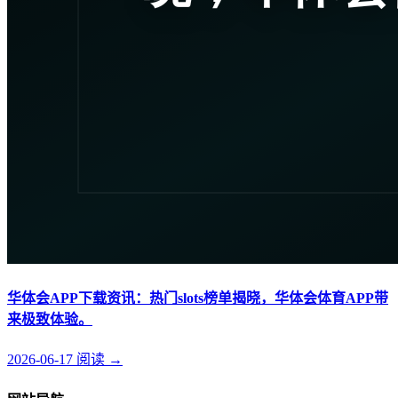
华体会APP下载资讯：热门slots榜单揭晓，华体会体育APP带
来极致体验。
2026-06-17
阅读
→