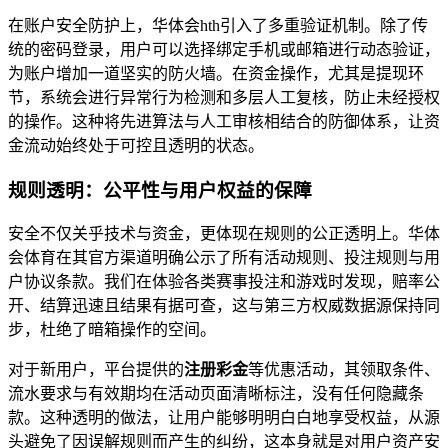
在账户安全防护上，华体会hth引入了多重验证机制。除了传
统的密码登录，用户可以选择绑定手机或邮箱进行动态验证，
为账户增加一道坚实的防火墙。在资金操作，尤其是提现环
节，系统会进行异常行为检测和多层人工复核，防止未经授权
的操作。这种将先进算法与人工审核相结合的防御体系，让资
金流动始终处于可控且透明的状态。
规则透明：公平性与用户权益的保障
安全不仅关乎技术与资金，更体现在规则的公正透明上。华体
会体育在其官方渠道明确公示了所有活动规则、投注规则与用
户协议条款。我们在体验各类赛事投注和游戏时发现，赔率公
开、结算迅速且结果有据可查，这与第三方权威数据源保持同
步，杜绝了暗箱操作的空间。
对于新用户，平台提供的
注册彩金
等优惠活动，其领取条件、
流水要求与有效期均在活动页面清晰标注，没有任何隐藏条
款。这种透明的做法，让用户能够明明白白地享受权益，从源
头避免了因误解规则而产生的纠纷，这本身就是对用户资产安