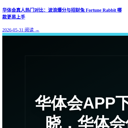
华体会真人热门对比：波浪爆分与招财兔 Fortune Rabbit 哪
款更易上手
2026-05-31
阅读
→