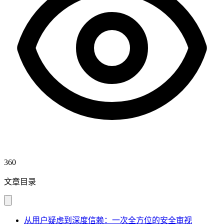
360
文章目录
从用户疑虑到深度信赖：一次全方位的安全审视