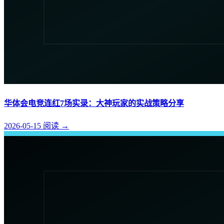
华体会电竞连红7场实录：大神玩家的实战策略分享
2026-05-15
阅读
→