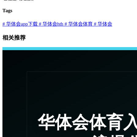
Tags
# 华体会app下载
# 华体会hth
# 华体会体育
# 华体会
相关推荐