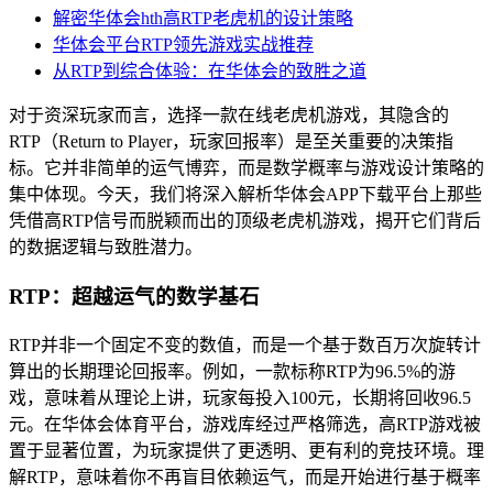
解密华体会hth高RTP老虎机的设计策略
华体会平台RTP领先游戏实战推荐
从RTP到综合体验：在华体会的致胜之道
对于资深玩家而言，选择一款在线老虎机游戏，其隐含的
RTP（Return to Player，玩家回报率）是至关重要的决策指
标。它并非简单的运气博弈，而是数学概率与游戏设计策略的
集中体现。今天，我们将深入解析华体会APP下载平台上那些
凭借高RTP信号而脱颖而出的顶级老虎机游戏，揭开它们背后
的数据逻辑与致胜潜力。
RTP：超越运气的数学基石
RTP并非一个固定不变的数值，而是一个基于数百万次旋转计
算出的长期理论回报率。例如，一款标称RTP为96.5%的游
戏，意味着从理论上讲，玩家每投入100元，长期将回收96.5
元。在华体会体育平台，游戏库经过严格筛选，高RTP游戏被
置于显著位置，为玩家提供了更透明、更有利的竞技环境。理
解RTP，意味着你不再盲目依赖运气，而是开始进行基于概率