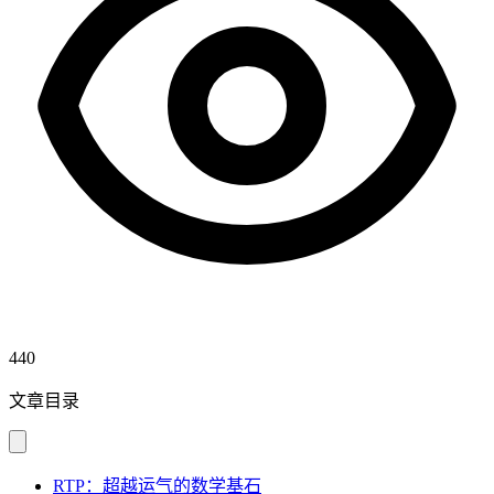
440
文章目录
RTP：超越运气的数学基石