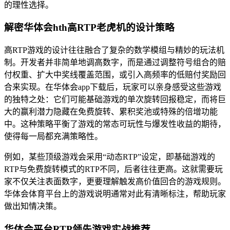
的理性选择。
解密华体会hth高RTP老虎机的设计策略
高RTP游戏的设计往往融合了复杂的数学模组与精妙的玩法机
制。开发者并非简单地调高数字，而是通过调整符号组合的赔
付权重、扩大中奖线覆盖范围，或引入高频率的低赔付奖励回
合来实现。在华体会app下载后，玩家可以亲身感受这些游戏
的独特之处：它们可能基础游戏的单次旋转回报稳定，而将巨
大的赢利潜力隐藏在免费旋转、累积奖池或特殊的倍增功能
中。这种策略平衡了游戏的常态可玩性与爆发性收益的期待，
使得每一局都充满策略性。
例如，某些顶级游戏会采用“动态RTP”设定，即基础游戏的
RTP与免费旋转模式的RTP不同，后者往往更高。这就需要玩
家不仅关注表面数字，更要理解触发高价值回合的游戏规则。
华体会体育平台上的游戏说明通常对此有清晰标注，帮助玩家
做出知情决策。
华体会平台RTP领先游戏实战推荐