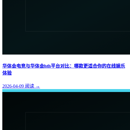
华体会电竞与华体会hth平台对比：哪款更适合你的在线娱乐
体验
2026-04-09
阅读
→