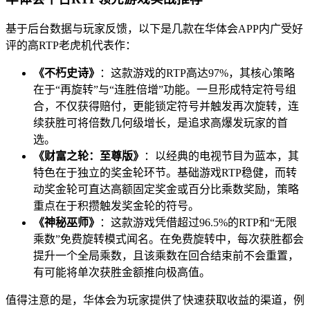
基于后台数据与玩家反馈，以下是几款在华体会APP内广受好
评的高RTP老虎机代表作：
《不朽史诗》
：这款游戏的RTP高达97%，其核心策略
在于“再旋转”与“连胜倍增”功能。一旦形成特定符号组
合，不仅获得赔付，更能锁定符号并触发再次旋转，连
续获胜可将倍数几何级增长，是追求高爆发玩家的首
选。
《财富之轮：至尊版》
：以经典的电视节目为蓝本，其
特色在于独立的奖金轮环节。基础游戏RTP稳健，而转
动奖金轮可直达高额固定奖金或百分比乘数奖励，策略
重点在于积攒触发奖金轮的符号。
《神秘巫师》
：这款游戏凭借超过96.5%的RTP和“无限
乘数”免费旋转模式闻名。在免费旋转中，每次获胜都会
提升一个全局乘数，且该乘数在回合结束前不会重置，
有可能将单次获胜金额推向极高值。
值得注意的是，华体会为玩家提供了快速获取收益的渠道，例