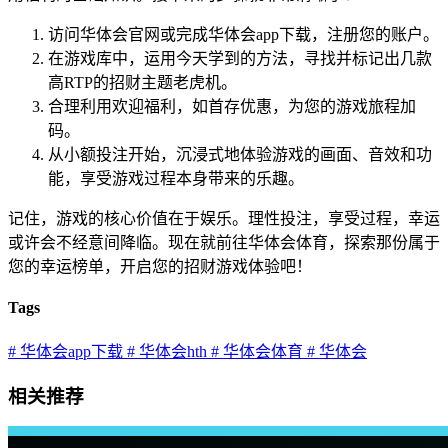
访问华体会官网或完成华体会app下载，注册您的账户。
在游戏库中，运用今天学到的方法，寻找并标记出几款
高RTP的招财主题老虎机。
合理利用欢迎福利，如首存优惠，为您的游戏旅程加
码。
从小额投注开始，沉浸式地体验游戏的画面、音效和功
能，享受游戏过程本身带来的乐趣。
记住，游戏的核心价值在于娱乐。理性投注，享受过程，幸运
或许会不经意间降临。现在就前往华体会体育，探索那份属于
您的幸运榜单，开启您的招财游戏体验吧！
Tags
# 华体会app下载
# 华体会hth
# 华体会体育
# 华体会
相关推荐