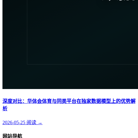
深度对比：华体会体育与同类平台在独家数据模型上的优势解
析
2026-05-25
阅读
→
网站导航