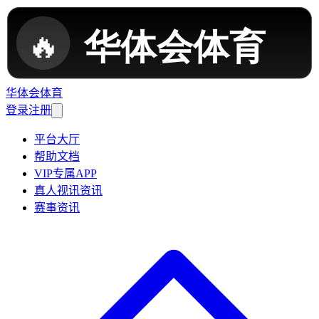
华体会体育
登录
注册
平台大厅
帮助文档
VIP专属APP
真人视讯资讯
赛事资讯