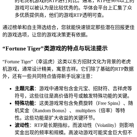
的老虎机游戏的RTP进行对比。通常，RTP在96%以上的
游戏可以被认为是比较优秀的。华体会平台上汇集了众
多优质提供商，他们的游戏RTP透明可查。
通过榜单和自主筛选结合，您就能快速锁定那些潜在回报更佳
的游戏选项，让您的游戏决策更有依据。
“Fortune Tiger”类游戏的特点与玩法提示
“Fortune Tiger”（幸运虎）这类以东方招财文化为背景的老虎
机游戏，通常设计精美，寓意吉祥。它们除了基础的RTP数据
外，还有一些共同特点值得新手玩家注意：
主题元素
：游戏中通常包含金元宝、招财符、吉祥虎等
符号，这些往往是高价值符号或触发特殊功能的关键。
特殊功能
：这类游戏常包含免费旋转（Free Spins）、随
机奖金（Random Bonus）、 multipliers（倍率）等特
性。这些功能是扩大收益的关键环节。
波动性
：RTP是长期指标，而波动性（Volatility）则影响
奖金出现的频率和规模。高波动游戏可能奖金巨大但不