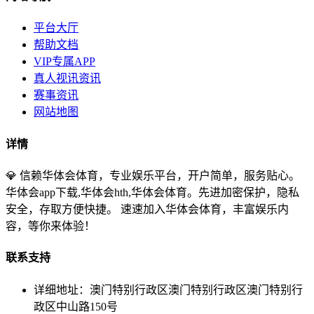
平台大厅
帮助文档
VIP专属APP
真人视讯资讯
赛事资讯
网站地图
详情
💎 信赖华体会体育，专业娱乐平台，开户简单，服务贴心。
华体会app下载,华体会hth,华体会体育。先进加密保护，隐私
安全，存取方便快捷。 速速加入华体会体育，丰富娱乐内
容，等你来体验！
联系支持
详细地址：澳门特别行政区澳门特别行政区澳门特别行
政区中山路150号