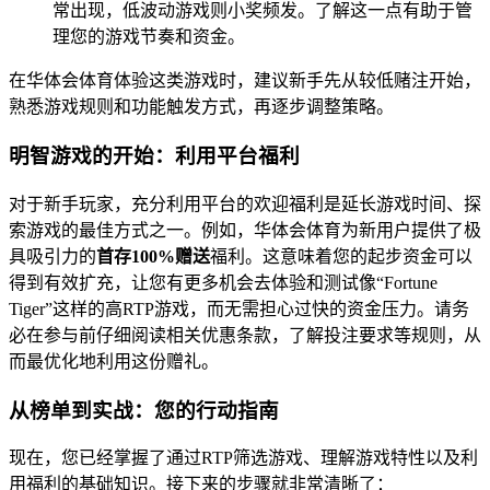
常出现，低波动游戏则小奖频发。了解这一点有助于管
理您的游戏节奏和资金。
在华体会体育体验这类游戏时，建议新手先从较低赌注开始，
熟悉游戏规则和功能触发方式，再逐步调整策略。
明智游戏的开始：利用平台福利
对于新手玩家，充分利用平台的欢迎福利是延长游戏时间、探
索游戏的最佳方式之一。例如，华体会体育为新用户提供了极
具吸引力的
首存100%赠送
福利。这意味着您的起步资金可以
得到有效扩充，让您有更多机会去体验和测试像“Fortune
Tiger”这样的高RTP游戏，而无需担心过快的资金压力。请务
必在参与前仔细阅读相关优惠条款，了解投注要求等规则，从
而最优化地利用这份赠礼。
从榜单到实战：您的行动指南
现在，您已经掌握了通过RTP筛选游戏、理解游戏特性以及利
用福利的基础知识。接下来的步骤就非常清晰了：