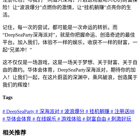
险！让“波浪爆分”点燃你的激情，让“挂机躺赚”点亮你的生
活。
记住，每一次的尝试，都可能是一次命运的转折。而
“DeepSeaParty深海派对”，就是你把握命运、创造奇迹的最佳
平台。加入我们，体验不一样的娱乐，收获不一样的财富，一
起“兄弟冲！”
这不仅仅是一场游戏，这是一场关于梦想、关于财富、关于自
由的邀约。华体会体育，DeepSeaParty深海派对，期待你的加
入！让我们一起，在这片蔚蓝的深渊中，乘风破浪，创造属于
我们的辉煌！
Tags
# DeepSeaParty
# 深海派对
# 波浪爆分
# 挂机躺赚
# 注册送88
# 华体会体育
# 在线娱乐
# 游戏体验
# 财富自由
# 刺激好玩
相关推荐