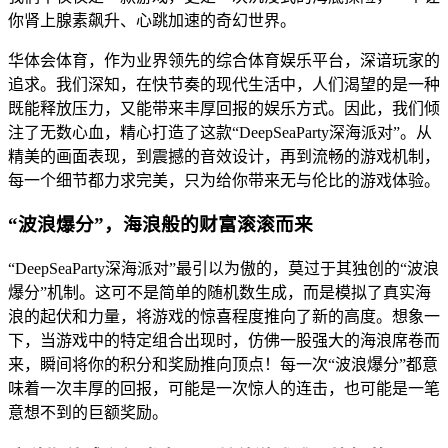
你肾上腺素飙升、心跳加速的奇幻世界。
华体会体育，作为业界领先的综合体育娱乐平台，深谙玩家的
追求。我们深知，在快节奏的现代生活中，人们渴望的是一种
既能释放压力，又能带来丰厚回报的娱乐方式。因此，我们倾
注了无数心血，精心打造了这款“DeepSeaParty深海派对”。从
精美的画面表现，到震撼的音效设计，再到流畅的游戏机制，
每一个细节都力求完美，只为给你带来无与伦比的游戏体验。
“波浪爆分”，海浪般的财富滚滚而来
“DeepSeaParty深海派对”最引以为傲的，莫过于其独创的“波浪
爆分”机制。这可不是简单的随机数生成，而是模拟了真实海
浪的起伏和力量，将游戏的惊喜程度推向了新的高度。想象一
下，当游戏中的特定组合出现时，仿佛一股强大的海浪席卷而
来，瞬间将你的积分和奖励推向顶点！每一次“波浪爆分”都意
味着一次丰厚的回报，可能是一次惊人的连击，也可能是一笔
意想不到的巨额奖励。