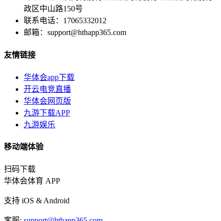
政区中山路150号
联系电话：17065332012
邮箱：
support@hthapp365.com
友情链接
华体会app下载
开云电竞直播
华体会网页版
九游下载APP
九游娱乐
移动端体验
扫码下载
华体会体育 APP
支持 iOS & Android
客服:
support@hthapp365.com