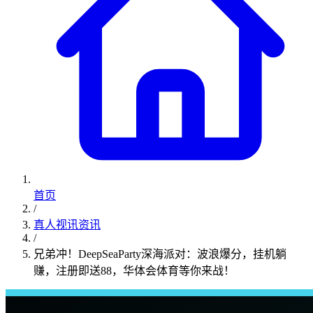
首页
/
真人视讯资讯
/
兄弟冲！DeepSeaParty深海派对：波浪爆分，挂机躺
赚，注册即送88，华体会体育等你来战！