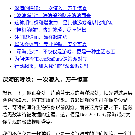
深海的呼唤：一次潜入，万千惊喜
“波浪爆分”，海浪般的财富滚滚而来
这种期待感和爆发力，是其他游戏难以比拟的。
“挂机躺赚”，告别繁琐，尽享轻松
注册即送88，赢在起跑线
华体会体育：专业护航，安全可靠
“深海派对”，不仅仅是游戏，更是一种生活态度
为何选择“DeepSeaParty深海派对”？
行动起来，加入我们的“深海派对”！
深海的呼唤：一次潜入，万千惊喜
想象一下，你正身处一片蔚蓝无垠的海洋深处，阳光透过层层
叠叠的海水，洒下斑斓的光影。五彩斑斓的鱼群在你身边游
弋，奇特的海洋生物在你眼前闪烁，而在这片宁静之下，隐藏
着无数等待被发掘的宝藏。这，便是DeepSeaParty深海派对为
你呈现的极致视听盛宴。
我们不仅仅是一款游戏，更是一次沉浸式的海底探险，一个让