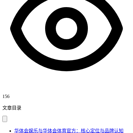
156
文章目录
华体会娱乐与华体会体育官方：核心定位与品牌认知