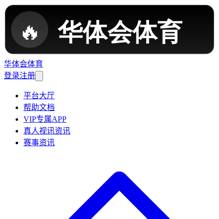
华体会体育
登录
注册
平台大厅
帮助文档
VIP专属APP
真人视讯资讯
赛事资讯