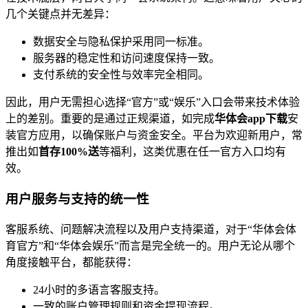
几个关键点并无差异：
数据安全与隐私保护采用同一标准。
服务器的稳定性和访问速度保持一致。
支付系统的安全性与效率完全相同。
因此，用户无需担心选择“官方”或“娱乐”入口会带来技术体验
上的差别。重要的是通过正规渠道，如完成
华体会app下载
安
装官方应用，以确保账户与资金安全。平台为欢迎新用户，常
推出如
首存100%送
等福利，这类优惠在任一官方入口均有
效。
用户服务与支持的统一性
客服系统、问题解决流程以及用户支持渠道，对于“华体会体
育官方”和“华体会娱乐”而言是完全统一的。用户无论从哪个
角度接触平台，都能获得：
24小时的多语言客服支持。
一致的账户管理规则和资金提现流程。