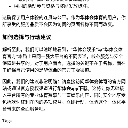
相同的活动参与资格与奖励发放标准。
这确保了用户体验的连贯与公平。作为
华体会体育
的用户，你
所享受的服务品质不会因为访问的页面名称不同而改变。
如何选择与行动建议
解析至此，我们可以清晰地看到，“华体会娱乐”与“华体会体
育官方”本质上是同一强大平台的不同表述，核心服务与安全
保障是共享的。对于用户而言，选择的关键不在于名称，而在
于确保自己使用的是
华体会
的官方正版渠道。
因此，我们的建议非常明确：请直接访问
华体会体育
的官方网
站或通过官方授权渠道进行
华体会app下载
。这将让你无缝接
入平台所有的专业体育赛事与丰富娱乐内容，同时安全地享受
包括欢迎红利在内的各项权益。立即行动，体验这个一体化平
台带来的全面服务吧。
Tags