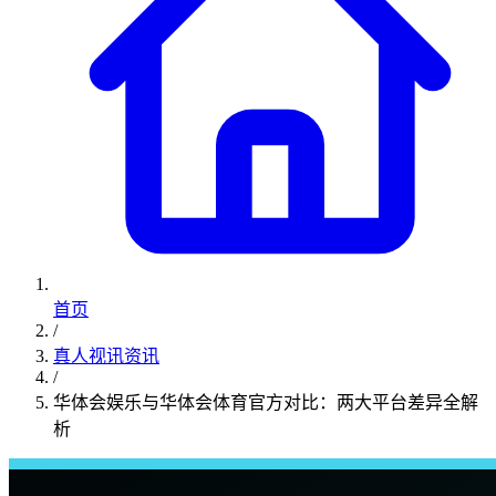
首页
/
真人视讯资讯
/
华体会娱乐与华体会体育官方对比：两大平台差异全解
析