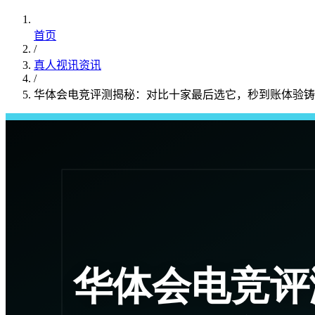
首页
/
真人视讯资讯
/
华体会电竞评测揭秘：对比十家最后选它，秒到账体验铸