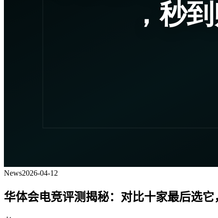
News
2026-04-12
华体会电竞评测揭秘：对比十家最后选它