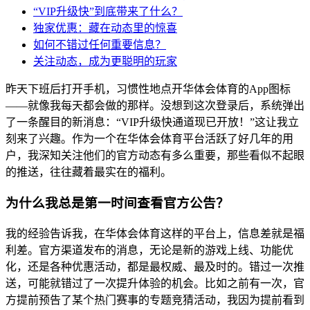
“VIP升级快”到底带来了什么？
独家优惠：藏在动态里的惊喜
如何不错过任何重要信息？
关注动态，成为更聪明的玩家
昨天下班后打开手机，习惯性地点开华体会体育的App图标
——就像我每天都会做的那样。没想到这次登录后，系统弹出
了一条醒目的新消息：“VIP升级快通道现已开放！”这让我立
刻来了兴趣。作为一个在华体会体育平台活跃了好几年的用
户，我深知关注他们的官方动态有多么重要，那些看似不起眼
的推送，往往藏着最实在的福利。
为什么我总是第一时间查看官方公告？
我的经验告诉我，在华体会体育这样的平台上，信息差就是福
利差。官方渠道发布的消息，无论是新的游戏上线、功能优
化，还是各种优惠活动，都是最权威、最及时的。错过一次推
送，可能就错过了一次提升体验的机会。比如之前有一次，官
方提前预告了某个热门赛事的专题竞猜活动，我因为提前看到