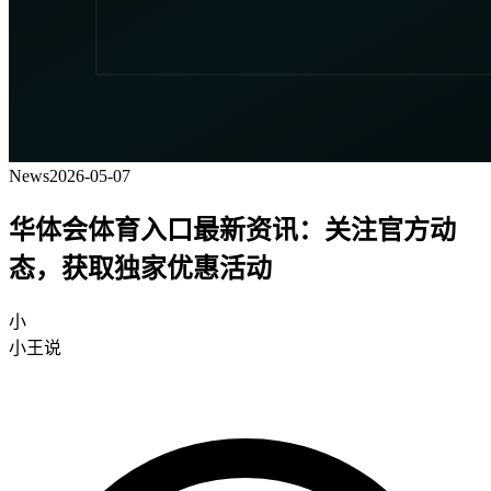
News
2026-05-07
华体会体育入口最新资讯：关注官方动
态，获取独家优惠活动
小
小王说