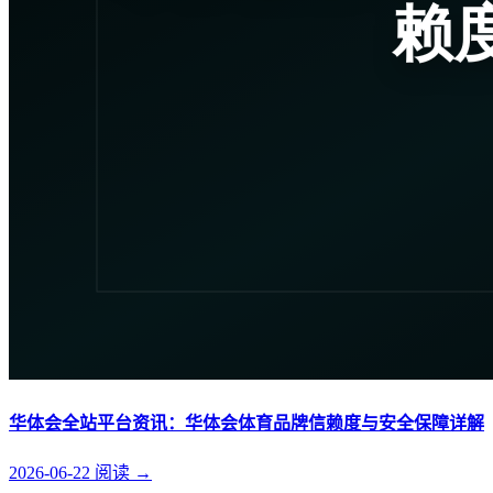
华体会全站平台资讯：华体会体育品牌信赖度与安全保障详解
2026-06-22
阅读
→